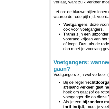
verlaat, want zulk verkeer mo
Let op: de blauwe pijlen lope
waarop de rode pijl rijdt voord
Voetgangers
: deze voor
ook voor voetgangers.
Trams
zijn een uitzonder
voorrang krijgen van het 
of loopt. Dus: als de rode 
dan moet je voorrang ge
Voetgangers: wannee
gaan?
Voetgangers zijn wel verkeer 
Bij de regel '
rechtdoorga
afslaand verkeer' gaat h
hoek om gaat (of de roto
voetganger die op diezelf
Als je een
bijzondere 
inrit inrijdt
, moet je voe