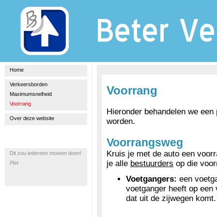
Home
Verkeersborden
Voorrang
Maximumsnelheid
Voorrang
Hieronder behandelen we een 
Over deze website
worden.
Voorrangsweg
Kruis je met de auto een voor
Dit zou iedereen moeten doen!
je alle
bestuurders
op die voor
Piet
Voetgangers:
een voetg
voetganger heeft op een
dat uit de zijwegen komt.